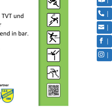
|
|
|
|