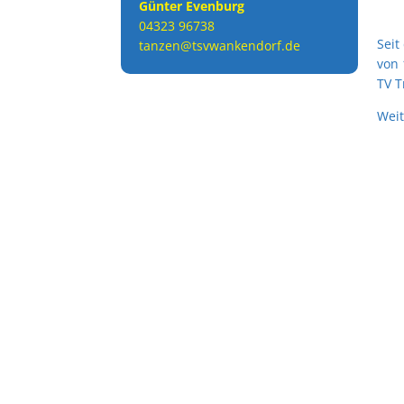
Günter Evenburg
04323 96738
Seit
tanzen@tsvwankendorf.de
von 
TV T
Weit