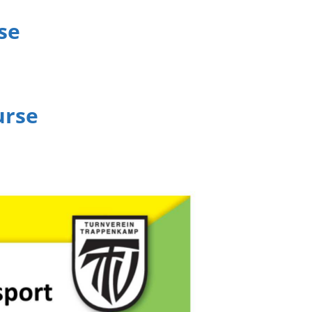
se
urse