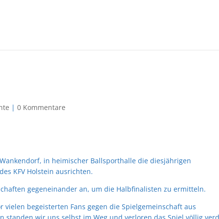
chte
|
0 Kommentare
 Wankendorf, in heimischer Ballsporthalle die diesjährigen
des KFV Holstein ausrichten.
chaften gegeneinander an, um die Halbfinalisten zu ermitteln.
or vielen begeisterten Fans gegen die Spielgemeinschaft aus
 standen wir uns selbst im Weg und verloren das Spiel völlig verd