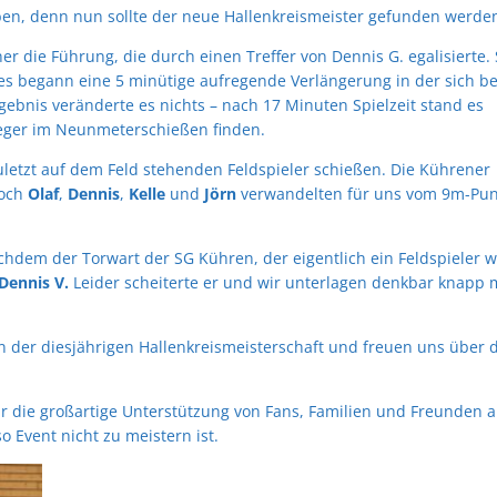
eben, denn nun sollte der neue Hallenkreismeister gefunden werde
 die Führung, die durch einen Treffer von Dennis G. egalisierte.
 es begann eine 5 minütige aufregende Verlängerung in der sich b
ebnis veränderte es nichts – nach 17 Minuten Spielzeit stand es
ieger im Neunmeterschießen finden.
uletzt auf dem Feld stehenden Feldspieler schießen. Die Kührener
doch
Olaf
,
Dennis
,
Kelle
und
Jörn
verwandelten für uns vom 9m-Pun
hdem der Torwart der SG Kühren, der eigentlich ein Feldspieler w
Dennis V
.
Leider scheiterte er und wir unterlagen denkbar knapp 
n der diesjährigen Hallenkreismeisterschaft und freuen uns über 
 die großartige Unterstützung von Fans, Familien und Freunden a
o Event nicht zu meistern ist.