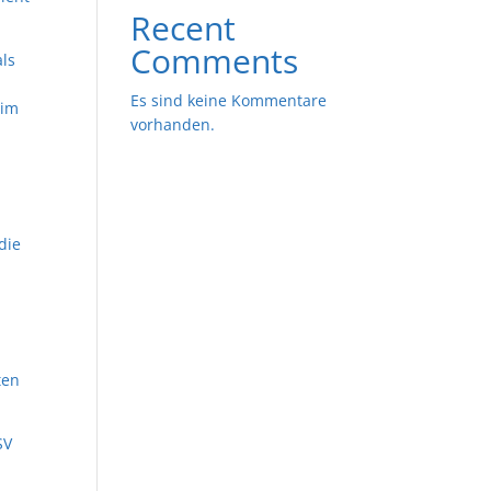
Recent
Comments
als
Es sind keine Kommentare
 im
vorhanden.
die
ten
SV