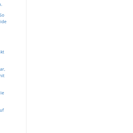
n.
 So
eide
kt
ar,
mit
die
uf