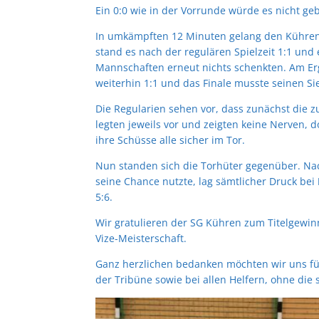
Ein 0:0 wie in der Vorrunde würde es nicht g
In umkämpften 12 Minuten gelang den Kührener
stand es nach der regulären Spielzeit 1:1 und
Mannschaften erneut nichts schenkten. Am Erg
weiterhin 1:1 und das Finale musste seinen S
Die Regularien sehen vor, dass zunächst die z
legten jeweils vor und zeigten keine Nerven, 
ihre Schüsse alle sicher im Tor.
Nun standen sich die Torhüter gegenüber. Nac
seine Chance nutzte, lag sämtlicher Druck bei
5:6.
Wir gratulieren der SG Kühren zum Titelgewin
Vize-Meisterschaft.
Ganz herzlichen bedanken möchten wir uns für
der Tribüne sowie bei allen Helfern, ohne die s