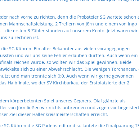
der nach vorne zu richten, denn die Probsteier SG wartete schon 
enen Mannschaftsleistung, 2 Treffern von Jörn und einem von Ingo
 – die ersten 3 Zähler standen auf unserem Konto. Jetzt waren wir
 uns zu rechnen ist.
n die SG Kühren. Ein alter Bekannter aus vielen vorangegangen
mussten und wir uns keine Fehler erlauben durften. Auch wenn ein
inals reichen würde, so wollten wir das Spiel gewinnen. Beide
twickelte sich zu einer Abwehrschlacht. Die wenigen Torchancen, 
nutzt und man trennte sich 0:0. Auch wenn wir gerne gewonnen
das Halbfinale, wo der SV Kirchbarkau, der Erstplatzierte der 2.
r dem körperbetonten Spiel unseres Gegners. Olaf glänzte als
er von Jörn ließen wir nichts anbrennen und zogen vor begeister
nser Ziel dieser Hallenkreismeisterschaften erreicht.
ie SG Kühren die SG Padenstedt und so lautete die Finalpaarung T